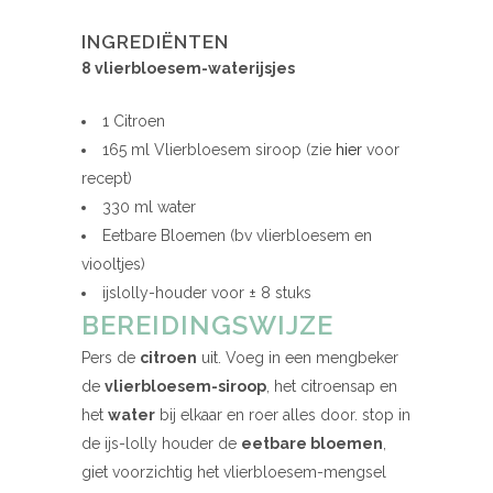
INGREDIËNTEN
8 vlierbloesem-waterijsjes
1 Citroen
165 ml Vlierbloesem siroop (zie
hier
voor
recept)
330 ml water
Eetbare Bloemen (bv vlierbloesem en
viooltjes)
ijslolly-houder voor ± 8 stuks
BEREIDINGSWIJZE
Pers de
citroen
uit. Voeg in een mengbeker
de
vlierbloesem-siroop
, het citroensap en
het
water
bij elkaar en roer alles door. stop in
de ijs-lolly houder de
eetbare bloemen
,
giet voorzichtig het vlierbloesem-mengsel