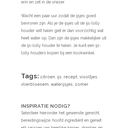
erin en zet in de vriezer
Wacht een paar uur zodat de ijsjes goed
bevroren zijn. Als je de ijsjes uit de ijs-lolly
houder wilt halen giet er dan voorzichtig wat
heet water op. Dan zijn de ijsjes makkelijker uit
de ijs-lolly houder te halen. Je kunt een ijs-
lolly houders kopen bij een kookwinkel.
Tags:
citroen
,
ijs
,
recept
,
viooltjes
,
vlierbloesem
,
waterijsjes
,
zomer
INSPIRATIE NODIG?
Selecteer hieronder het gewenste gerecht,
bereidingswijze, hoofd ingrediënt en geniet
elk seizoen van heerlijke hapjes, drankjes en