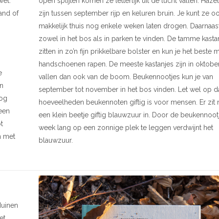
jwet.
open splijten komen ze letterlijk uit de lucht vallen. Haze
and of
zijn tussen september rijp en keluren bruin. Je kunt ze o
makkelijk thuis nog enkele weken laten drogen. Daarnaast
zowel in het bos als in parken te vinden. De tamme kasta
zitten in zo’n fijn prikkelbare bolster en kun je het beste 
handschoenen rapen. De meeste kastanjes zijn in oktober
e
vallen dan ook van de boom. Beukennootjes kun je van
en
september tot november in het bos vinden. Let wel op d
nog
hoeveelheden beukennoten giftig is voor mensen. Er zit 
een
een klein beetje giftig blauwzuur in. Door de beukennoot
t
week lang op een zonnige plek te leggen verdwijnt het
n met
blauwzuur.
duinen
et