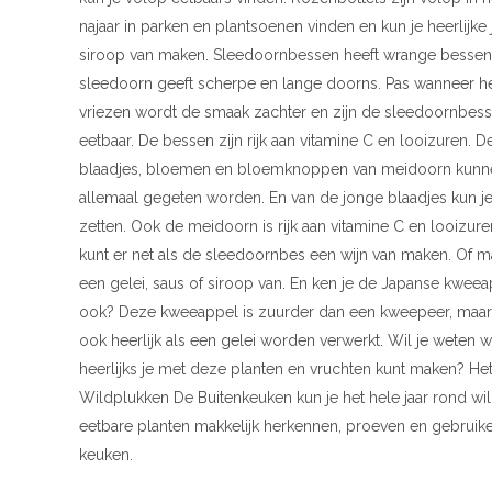
najaar in parken en plantsoenen vinden en kun je heerlijke
siroop van maken. Sleedoornbessen heeft wrange bessen
sleedoorn geeft scherpe en lange doorns. Pas wanneer he
vriezen wordt de smaak zachter en zijn de sleedoornbes
eetbaar. De bessen zijn rijk aan vitamine C en looizuren. D
blaadjes, bloemen en bloemknoppen van meidoorn kunn
allemaal gegeten worden. En van de jonge blaadjes kun je
zetten. Ook de meidoorn is rijk aan vitamine C en looizure
kunt er net als de sleedoornbes een wijn van maken. Of m
een gelei, saus of siroop van. En ken je de Japanse kwee
ook? Deze kweeappel is zuurder dan een kweepeer, maar
ook heerlijk als een gelei worden verwerkt. Wil je weten w
heerlijks je met deze planten en vruchten kunt maken? He
Wildplukken De Buitenkeuken kun je het hele jaar rond wi
eetbare planten makkelijk herkennen, proeven en gebruike
keuken.