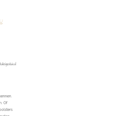
kennen.
n. Of
bolsters