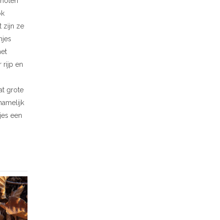
lnoten
ok
 zijn ze
njes
met
 rijp en
at grote
namelijk
jes een