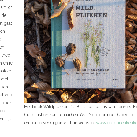
 jam of
 de
t gaat
sen
e
en
 thee
n en je
aak er
appel
 kan
at voor
t boek
Het boek Wildplukken De Buitenkeuken is van Leoniek B
lde
(herbalist en kunstenaar) en Yvet Noordermeer (voeding
n in je
en o.a. te verkrijgen via hun website:
www.de-buitenkeuke