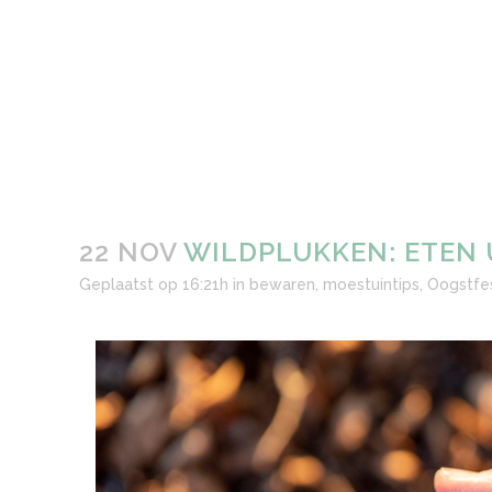
22 NOV
WILDPLUKKEN: ETEN 
Geplaatst op 16:21h
in
bewaren
,
moestuintips
,
Oogstfes