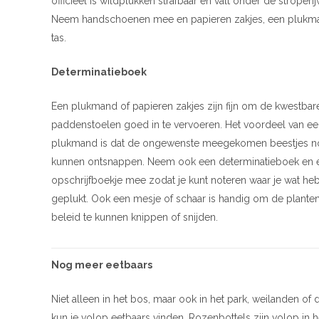
officieel is wildplukken strafbaar en valt onder de stroperi
Neem handschoenen mee en papieren zakjes, een plukm
tas.
Determinatieboek
Een plukmand of papieren zakjes zijn fijn om de kwestbar
paddenstoelen goed in te vervoeren. Het voordeel van e
plukmand is dat de ongewenste meegekomen beestjes 
kunnen ontsnappen. Neem ook een determinatieboek en 
opschrijfboekje mee zodat je kunt noteren waar je wat heb
geplukt. Ook een mesje of schaar is handig om de plante
beleid te kunnen knippen of snijden.
Nog meer eetbaars
Niet alleen in het bos, maar ook in het park, weilanden of 
kun je volop eetbaars vinden. Rozenbottels zijn volop in h