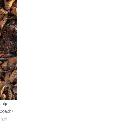
ontje
scoach)
n.nl