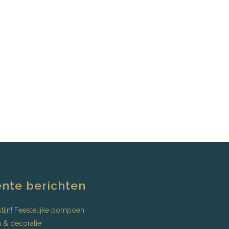
nte berichten
tijn! Feestelijke pompoen
 & decoratie