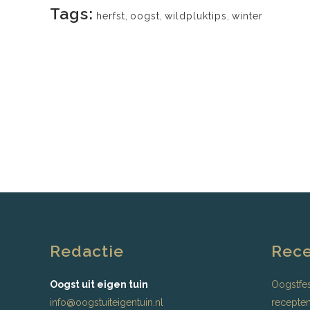
Tags:
herfst
,
oogst
,
wildpluktips
,
winter
Redactie
Rece
Oogst uit eigen tuin
Oogstfes
info@oogstuiteigentuin.nl
recepten