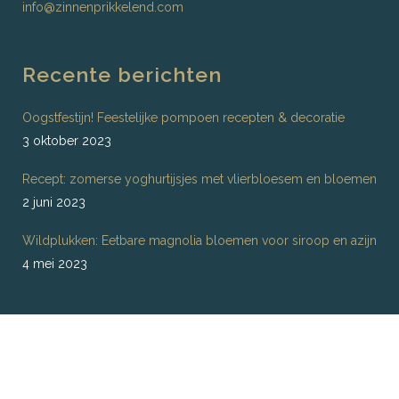
info@zinnenprikkelend.com
Recente berichten
Oogstfestijn! Feestelijke pompoen recepten & decoratie
3 oktober 2023
Recept: zomerse yoghurtijsjes met vlierbloesem en bloemen
2 juni 2023
Wildplukken: Eetbare magnolia bloemen voor siroop en azijn
4 mei 2023