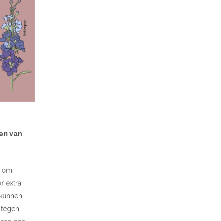
men van
n om
r extra
 kunnen
 tegen