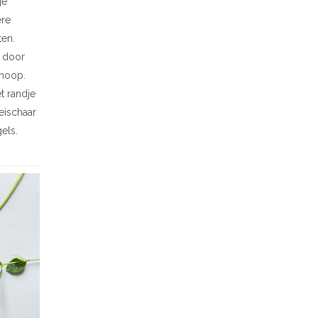
je
ere
ten.
e door
knoop.
t randje
oeischaar
els.