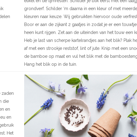
etiket en de lijmresten. Schilder je blik eerst met een laag
ik
grondverf. Schilder ‘m daarna in een kleur of met meerd
ddelen
kleuren naar keuze. Wij gebruikten hiervoor oude verfres
Boor er aan de zijkant 2 gaatjes in zodat je er een touwtj
heen kunt rijgen. Zet aan de uiteinden van het touw een 
Heb je last van scherpe kartelrandjes aan het blik? Plak he
af met een strookje reststof, lint of jute. Knip met een sn
de bamboe op maat en vul het blik met de bamboesteng
Hang het blik op in de tuin.
e zaden
n die
den en
ieu en
gebruik
st. Het