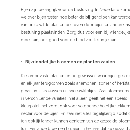
Bijen zijn belangrijk voor de bestuiving. In Nederland ko
we over bijen weten hoe beter de
bij
geholpen kan worden
van onze wilde planten bestoven door bijen en andere ins
bestuiving plaatsvinden. Zorg dus voor een
bij
vriendelijk
moestuin, ook goed voor de biodiversiteit in je tuin!
1. Bijvriendelijke bloemen en planten zaaien
Kies voor vaste planten en bolgewassen waar bijen gek op
en elk jaar terugkomen zoals anemonen, zomer of herfstas
geraniums, krokussen en sneeuwklokjes. Zaai bloemenm
in verschillende variaties, niet alleen geeft het een speels
kleurpalet, het zorgt ook voor voldoende heerlijke lekkern
nectar voor de bijen! En zaai niet alles tegelijkertijd zodat 
(en ook jij) langer kunnen genieten van de gezaaide bloem
tuin. Eenjarige bloemen bloeien in het jaar dat ze gezaaid z