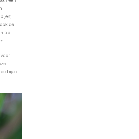
 aan een
n
bijen;
 ook de
n o.a.
r.
 voor
eze
 de bijen