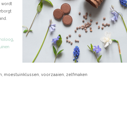
t wordt
rborgt
and.
moloog
,
uinen
n
,
moestuinklussen
,
voorzaaien
,
zelfmaken