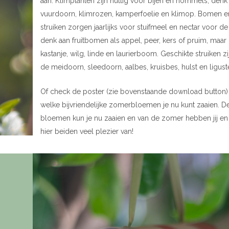
aan. Klimplanten zijn nuttig voor bijen en hommels, denk
vuurdoorn, klimrozen, kamperfoelie en klimop. Bomen e
struiken zorgen jaarlijks voor stuifmeel en nectar voor de 
denk aan fruitbomen als appel, peer, kers of pruim, maar
kastanje, wilg, linde en laurierboom. Geschikte struiken zij
de meidoorn, sleedoorn, aalbes, kruisbes, hulst en liguste
Of check de poster (zie bovenstaande download button)
welke bijvriendelijke zomerbloemen je nu kunt zaaien. D
bloemen kun je nu zaaien en van de zomer hebben jij en
hier beiden veel plezier van!