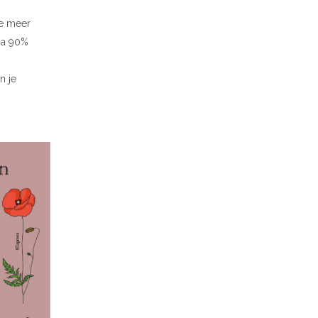
oe meer
na 90%
n je