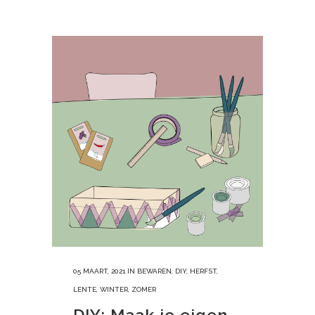
05 MAART, 2021
IN
BEWAREN
,
DIY
,
HERFST
,
LENTE
,
WINTER
,
ZOMER
DIY: Maak je eigen