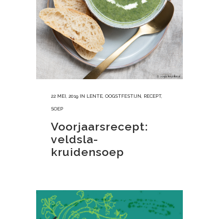
22 MEI, 2019
IN
LENTE
,
OOGSTFESTIJN
,
RECEPT
,
SOEP
Voorjaarsrecept:
veldsla-
kruidensoep