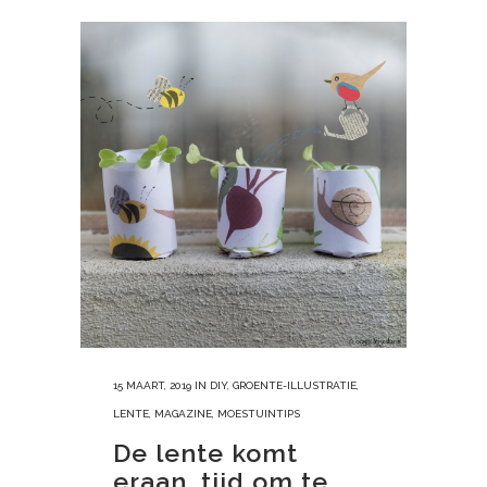
15 MAART, 2019
IN
DIY
,
GROENTE-ILLUSTRATIE
,
LENTE
,
MAGAZINE
,
MOESTUINTIPS
De lente komt
eraan, tijd om te