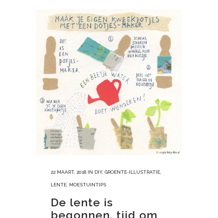
22 MAART, 2018
IN
DIY
,
GROENTE-ILLUSTRATIE
,
LENTE
,
MOESTUINTIPS
De lente is
begonnen, tijd om