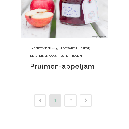
10 SEPTEMBER, 2019
IN
BEWAREN
,
HERFST
,
KERSTDINER
,
OOGSTFESTIJN
,
RECEPT
Pruimen-appeljam
1
2